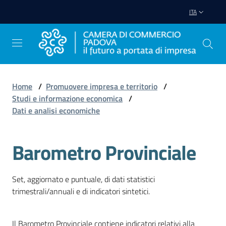
Vai al contenuto
Vai alla navigazione
Vai al footer
ITA
Home
/
Promuovere impresa e territorio
/
Studi e informazione economica
/
Avviare
Dati e analisi economiche
Impresa
Barometro Provinciale
Gestire
Impresa
Set, aggiornato e puntuale, di dati statistici
trimestrali/annuali e di indicatori sintetici.
Promuovere
Impresa
Il Barometro Provinciale contiene indicatori relativi alla