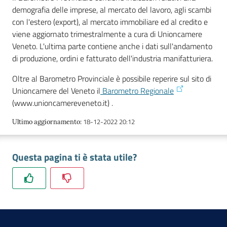
e
demografia delle imprese, al mercato del lavoro, agli scambi
territorio
con l'estero (export), al mercato immobiliare ed al credito e
viene aggiornato trimestralmente a cura di Unioncamere
Veneto. L'ultima parte contiene anche i dati sull'andamento
Tutelare
di produzione, ordini e fatturato dell'industria manifatturiera.
Impresa
Oltre al Barometro Provinciale è possibile reperire sul sito di
e
Unioncamere del Veneto il
Barometro Regionale
Consumatore
(www.unioncamereveneto.it) .
18-12-2022 20:12
Ultimo aggiornamento
:
Impresa
Digitale
Questa pagina ti è stata utile?
La
Camera