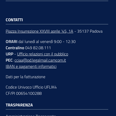
CONTATTI
Contatti
Piazza Insurrezione XXVIII aprile '45, 1A
- 35137 Padova
ORARI
dal lunedì al venerdì 9:00 - 12:30
Newsle
Centralino
049 82.08.111
tter
URP
-
Ufficio relazioni con il pubblico
PEC
:
cciaa@pd.legalmail.camcom.it
IBAN e pagamenti informatici
Sala
Dati per la fatturazione
Stampa
Codice Univoco Ufficio UFLIK4
CF/PI 00654100288
Seguici
TRASPARENZA
su