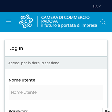
ITA
Log In
Avviare
Impresa
Accedi per iniziare la sessione
Gestire
Impresa
Nome utente
Promuovere
Impresa
e
territorio
Password