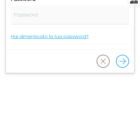
Tutelare
Impresa
e
Hai dimenticato la tua password?
Consumatore
Impresa
Digitale
La
Camera