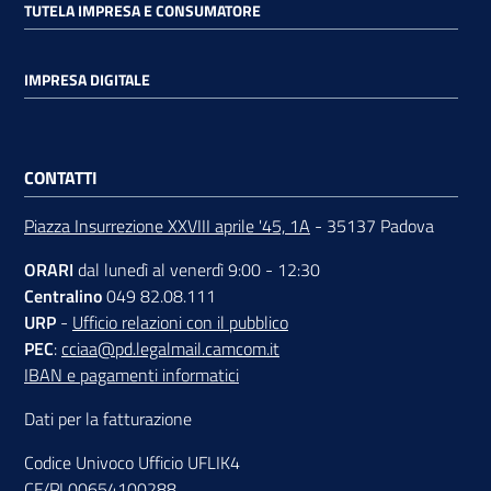
TUTELA IMPRESA E CONSUMATORE
IMPRESA DIGITALE
Contatti
CONTATTI
Newsle
tter
Piazza Insurrezione XXVIII aprile '45, 1A
- 35137 Padova
ORARI
dal lunedì al venerdì 9:00 - 12:30
Centralino
049 82.08.111
Sala
URP
-
Ufficio relazioni con il pubblico
Stampa
PEC
:
cciaa@pd.legalmail.camcom.it
IBAN e pagamenti informatici
Dati per la fatturazione
Seguici
su
Codice Univoco Ufficio UFLIK4
CF/PI 00654100288