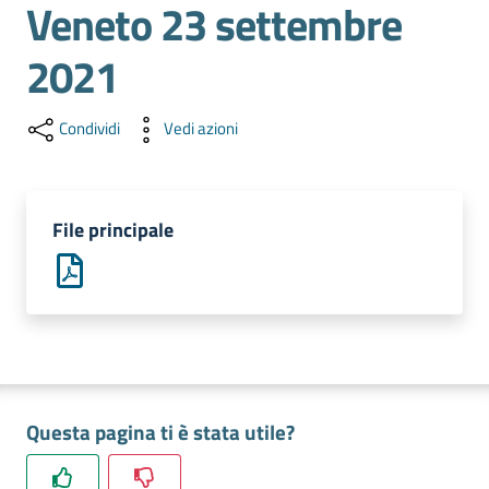
Veneto 23 settembre
e
territorio
2021
Tutelare
Condividi
Vedi azioni
Impresa
e
Consumatore
File principale
Impresa
Digitale
La
Questa pagina ti è stata utile?
Camera