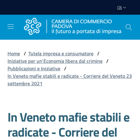
Vai al contenuto
Vai alla navigazione
Vai al footer
ITA
Home
/
Tutela impresa e consumatore
/
Iniziative per un’Economia libera dal crimine
/
Avviare
Pubblicazioni e Iniziative
/
Impresa
In Veneto mafie stabili e radicate - Corriere del Veneto 23
settembre 2021
Gestire
Impresa
In Veneto mafie stabili e
radicate - Corriere del
Promuovere
Impresa