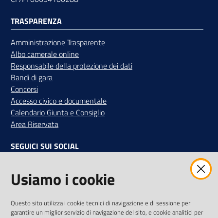
TRASPARENZA
Amministrazione Trasparente
Albo camerale online
Responsabile della protezione dei dati
Bandi di gara
Concorsi
Accesso civico e documentale
Calendario Giunta e Consiglio
Area Riservata
SEGUICI SUI SOCIAL
Facebook
Instagram
Linkedin
Twitter
Youtube
Usiamo i cookie
Iscriviti alla Newsletter
"La Camera Informa"
Questo sito utilizza i cookie tecnici di navigazione e di sessione per
Ricevi tutti gli aggiornamenti su eventi, nuove opportunità e
garantire un miglior servizio di navigazione del sito, e cookie analitici per