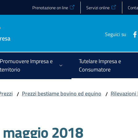
Prenotazione on line
Servizi online
Conta
Seguici su
Promuovere Impresa e
Tutelare Impresa e
territorio
Consumatore
Prezzi
Prezzi bestiame bovino ed equino
Rilevazioni
/
/
ni maggio 2018