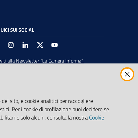
UICI SUI SOCIAL
Facebook
Instagram
Linkedin
Twitter
Youtube
iviti alla Newsletter
"La Camera Informa"
vi tutti gli aggiornamenti su eventi, nuove
ortunità e adempimenti normativi
del sito, e cookie analitici per raccogliere
stici. Per i cookie di profilazione puoi decidere se
abilitarne solo alcuni, consulta la nostra
Cookie