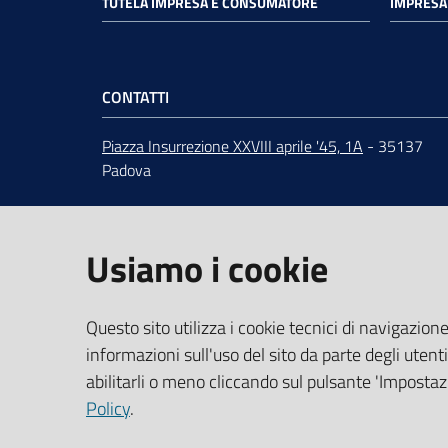
TUTELA IMPRESA E CONSUMATORE
IMPRESA 
CONTATTI
Piazza Insurrezione XXVIII aprile '45, 1A
- 35137
Padova
ORARI
dal lunedì al venerdì 9:00 - 12:30
Centralino
049 82.08.111
Usiamo i cookie
URP
-
Ufficio relazioni con il pubblico
PEC
:
cciaa@pd.legalmail.camcom.it
IBAN e pagamenti informatici
Questo sito utilizza i cookie tecnici di navigazione
Dati per la fatturazione
informazioni sull'uso del sito da parte degli utenti
abilitarli o meno cliccando sul pulsante 'Impostazi
Codice Univoco Ufficio UFLIK4
Policy
.
CF/PI 00654100288