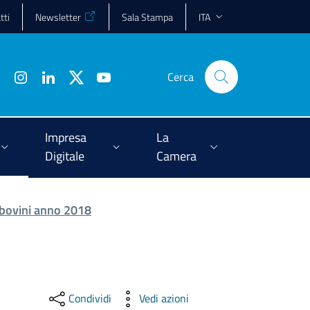
tti
Newsletter
Sala Stampa
ITA
Cerca
Impresa
La
Digitale
Camera
 bovini anno 2018
Condividi
Vedi azioni