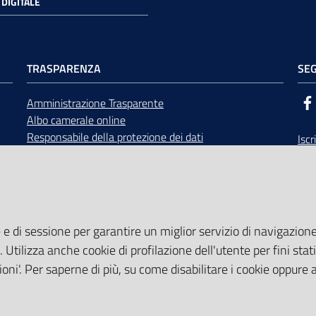
DIGITALE
TRASPARENZA
SEG
Amministrazione Trasparente
Albo camerale online
Responsabile della protezione dei dati
Iscr
Bandi di gara
Rice
Concorsi
opp
Accesso civico e documentale
Calendario Giunta e Consiglio
Area Riservata
 e di sessione per garantire un miglior servizio di navigazione 
. Utilizza anche cookie di profilazione dell'utente per fini stati
oni'. Per saperne di più, su come disabilitare i cookie oppure 