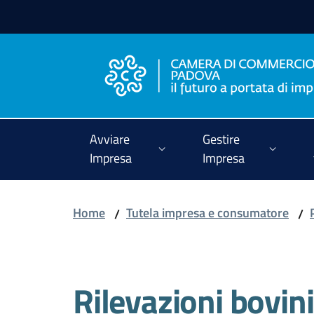
Vai al contenuto
Vai alla navigazione
Vai al footer
Avviare
Gestire
Impresa
Impresa
Home
Tutela impresa e consumatore
/
/
Salta al contenuto
Rilevazioni bovi