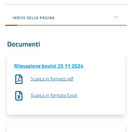
e
territorio
INDICE DELLA PAGINA
Tutelare
Impresa
Documenti
e
Consumatore
Rilevazione bovini 25 11 2024
Impresa
Scarica in formato pdf
Digitale
Scarica in formato Excel
La
Camera