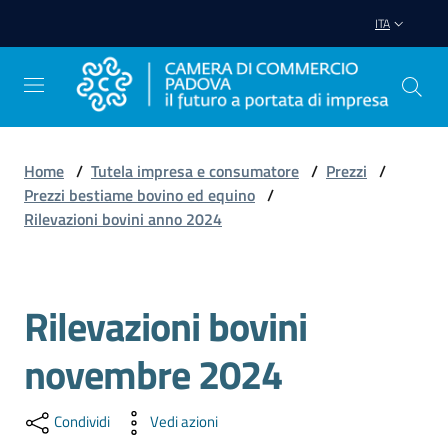
Vai al contenuto
Vai alla navigazione
Vai al footer
ITA
Home
/
Tutela impresa e consumatore
/
Prezzi
/
Prezzi bestiame bovino ed equino
/
Avviare
Rilevazioni bovini anno 2024
Impresa
Gestire
Rilevazioni bovini
Salta al contenuto
Impresa
novembre 2024
Promuovere
Condividi
Vedi azioni
Impresa