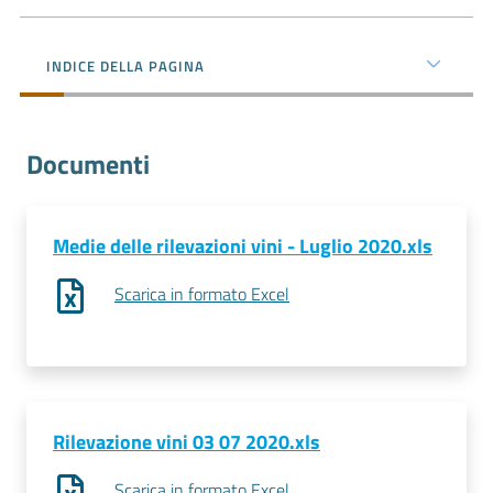
e
territorio
INDICE DELLA PAGINA
Tutelare
Impresa
Documenti
e
Consumatore
Medie delle rilevazioni vini - Luglio 2020.xls
Impresa
Scarica in formato Excel
Digitale
La
Camera
Rilevazione vini 03 07 2020.xls
Scarica in formato Excel