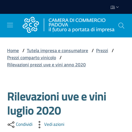
Vai al contenuto
Vai alla navigazione
Vai al footer
ITA
Home
/
Tutela impresa e consumatore
/
Prezzi
/
Prezzi comparto vinicolo
/
Avviare
Rilevazioni prezzi uve e vini anno 2020
Impresa
Gestire
Rilevazioni uve e vini
Salta al contenuto
Impresa
luglio 2020
Promuovere
Condividi
Vedi azioni
Impresa