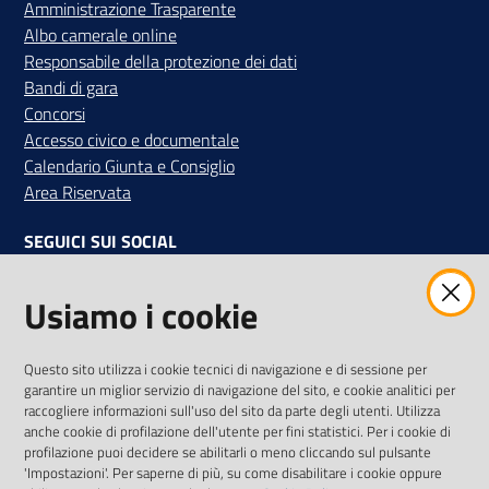
Amministrazione Trasparente
Albo camerale online
Responsabile della protezione dei dati
Bandi di gara
Concorsi
Accesso civico e documentale
Calendario Giunta e Consiglio
Area Riservata
SEGUICI SUI SOCIAL
Facebook
Instagram
Linkedin
Twitter
Youtube
Usiamo i cookie
Iscriviti alla Newsletter
"La Camera Informa"
Questo sito utilizza i cookie tecnici di navigazione e di sessione per
Ricevi tutti gli aggiornamenti su eventi, nuove opportunità e
garantire un miglior servizio di navigazione del sito, e cookie analitici per
adempimenti normativi
raccogliere informazioni sull'uso del sito da parte degli utenti. Utilizza
anche cookie di profilazione dell'utente per fini statistici. Per i cookie di
profilazione puoi decidere se abilitarli o meno cliccando sul pulsante
'Impostazioni'. Per saperne di più, su come disabilitare i cookie oppure