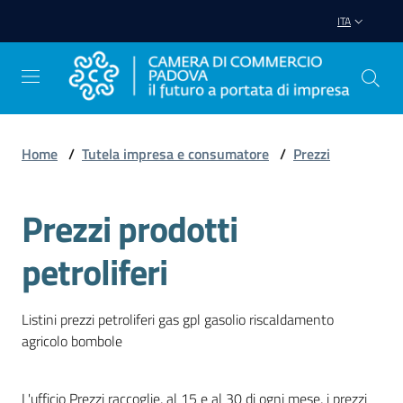
Vai al contenuto
Vai alla navigazione
Vai al footer
ITA
Home
/
Tutela impresa e consumatore
/
Prezzi
Avviare
Impresa
Prezzi prodotti
petroliferi
Gestire
Impresa
Listini prezzi petroliferi gas gpl gasolio riscaldamento
agricolo bombole
Promuovere
Impresa
L'ufficio Prezzi raccoglie, al 15 e al 30 di ogni mese, i prezzi