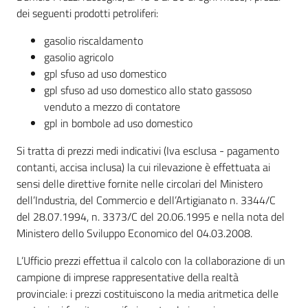
e
dei seguenti prodotti petroliferi:
territorio
gasolio riscaldamento
gasolio agricolo
gpl sfuso ad uso domestico
Tutelare
gpl sfuso ad uso domestico allo stato gassoso
Impresa
venduto a mezzo di contatore
e
gpl in bombole ad uso domestico
Consumatore
Si tratta di prezzi medi indicativi (Iva esclusa - pagamento
contanti, accisa inclusa) la cui rilevazione è effettuata ai
Impresa
sensi delle direttive fornite nelle circolari del Ministero
Digitale
dell’Industria, del Commercio e dell’Artigianato n. 3344/C
del 28.07.1994, n. 3373/C del 20.06.1995 e nella nota del
Ministero dello Sviluppo Economico del 04.03.2008.
La
L’Ufficio prezzi effettua il calcolo con la collaborazione di un
Camera
campione di imprese rappresentative della realtà
provinciale: i prezzi costituiscono la media aritmetica delle