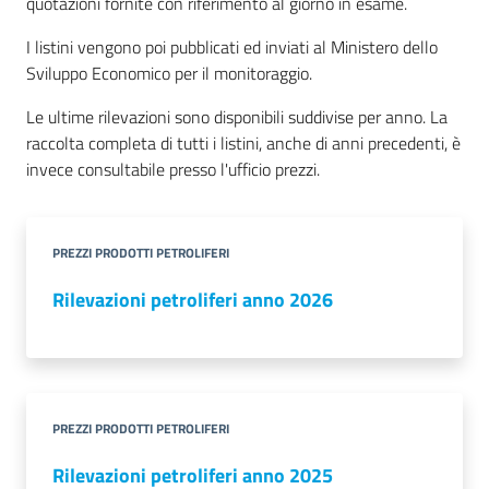
quotazioni fornite con riferimento al giorno in esame.
I listini vengono poi pubblicati ed inviati al Ministero dello
Sviluppo Economico per il monitoraggio.
Le ultime rilevazioni sono disponibili suddivise per anno. La
raccolta completa di tutti i listini, anche di anni precedenti, è
Prenota
invece consultabile presso l'ufficio prezzi.
zione
on line
PREZZI PRODOTTI PETROLIFERI
Rilevazioni petroliferi anno 2026
Servizi
PREZZI PRODOTTI PETROLIFERI
online
Rilevazioni petroliferi anno 2025