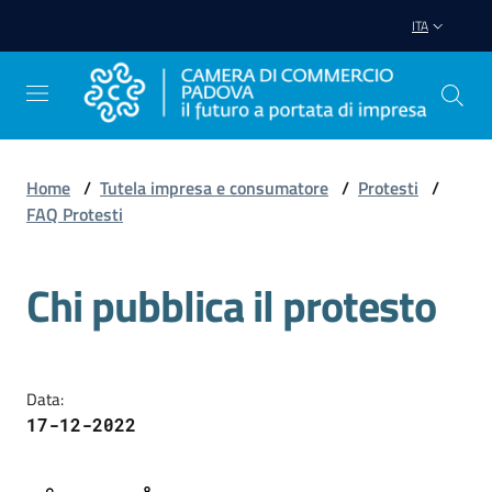
Vai al contenuto
Vai alla navigazione
Vai al footer
ITA
Home
/
Tutela impresa e consumatore
/
Protesti
/
FAQ Protesti
Avviare
Impresa
Chi pubblica il protesto
Salta al contenuto
Gestire
Impresa
Data
:
17-12-2022
Promuovere
Impresa