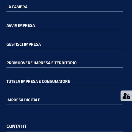
LA CAMERA
AVVIA IMPRESA
Prenota
GESTISCI IMPRESA
zione
on line
PROMUOVERE IMPRESA E TERRITORIO
TUTELA IMPRESA E CONSUMATORE
IMPRESA DIGITALE
Servizi
online
CONTATTI