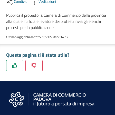
Condividi
Vedi azioni
e
territorio
Pubblica il protesto la Camera di Commercio della provincia
alla quale l’ufficiale levatore dei protesti invia gli elenchi
protesti per la pubblicazione
Tutelare
Impresa
17-12-2022 14:12
Ultimo aggiornamento
:
e
Consumatore
Questa pagina ti è stata utile?
Impresa
Digitale
La
Camera