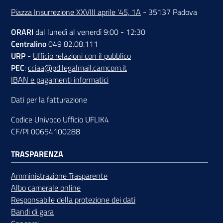
Piazza Insurrezione XXVIII aprile '45, 1A
- 35137 Padova
ORARI
dal lunedì al venerdì 9:00 - 12:30
Contatti
Centralino
049 82.08.111
URP
-
Ufficio relazioni con il pubblico
PEC
:
cciaa@pd.legalmail.camcom.it
IBAN e pagamenti informatici
Newsle
tter
Dati per la fatturazione
Codice Univoco Ufficio UFLIK4
CF/PI 00654100288
Sala
Stampa
TRASPARENZA
Amministrazione Trasparente
Albo camerale online
Seguici
Responsabile della protezione dei dati
su
Bandi di gara