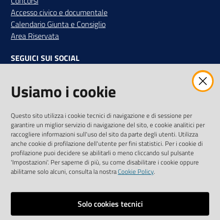
Concorsi
Accesso civico e documentale
Calendario Giunta e Consiglio
Area Riservata
SEGUICI SUI SOCIAL
Facebook
Instagram
Linkedin
Twitter
Youtube
Usiamo i cookie
Iscriviti alla Newsletter
"La Camera Informa"
Questo sito utilizza i cookie tecnici di navigazione e di sessione per
Ricevi tutti gli aggiornamenti su eventi, nuove opportunità e
garantire un miglior servizio di navigazione del sito, e cookie analitici per
adempimenti normativi
raccogliere informazioni sull'uso del sito da parte degli utenti. Utilizza
anche cookie di profilazione dell'utente per fini statistici. Per i cookie di
profilazione puoi decidere se abilitarli o meno cliccando sul pulsante
'Impostazioni'. Per saperne di più, su come disabilitare i cookie oppure
abilitarne solo alcuni, consulta la nostra
Cookie Policy
.
Sitemap
Accessibilità
Solo cookies tecnici