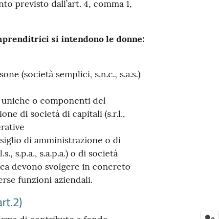
to previsto dall’art. 4, comma 1,
prenditrici si intendono le donne:
ne (società semplici, s.n.c., s.a.s.)
i uniche o componenti del
e di società di capitali (s.r.l.,
erative
siglio di amministrazione o di
.s., s.p.a., s.a.p.a.) o di società
rica devono svolgere in concreto
erse funzioni aziendali.
rt.2)