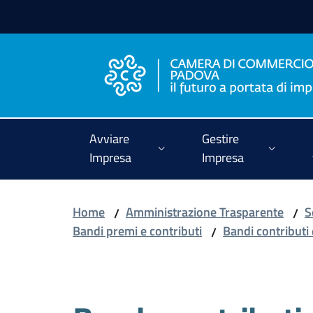
Vai al contenuto
Vai alla navigazione
Vai al footer
Avviare
Gestire
Impresa
Impresa
Home
Amministrazione Trasparente
S
/
/
Bandi premi e contributi
Bandi contributi
/
Salta al contenuto