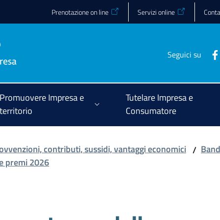
Prenotazione on line
Servizi online
Conta
Seguici su
Promuovere Impresa e
Tutelare Impresa e
territorio
Consumatore
ovvenzioni, contributi, sussidi, vantaggi economici
Bandi
/
 e premi 2026