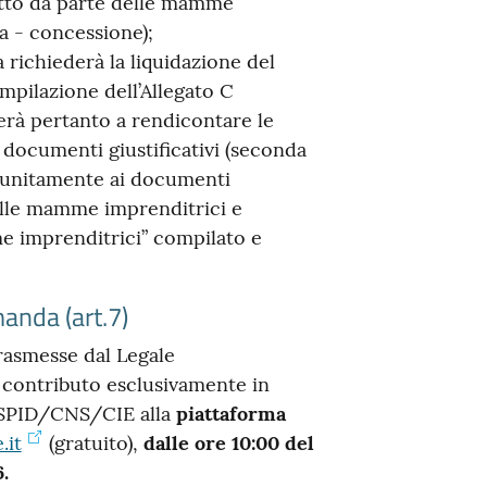
itto da parte delle mamme
a - concessione);
 richiederà la liquidazione del
pilazione dell’Allegato C
rà pertanto a rendicontare le
 documenti giustificativi (seconda
) unitamente ai documenti
dalle mamme imprenditrici e
e imprenditrici” compilato e
anda (art.7)
rasmesse dal Legale
 contributo esclusivamente in
 SPID/CNS/CIE alla
piattaforma
.it
(gratuito),
dalle ore 10:00 del
.