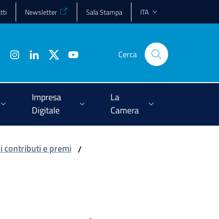
tti
Newsletter
Sala Stampa
ITA
Cerca
Impresa
La
Digitale
Camera
 contributi e premi
/