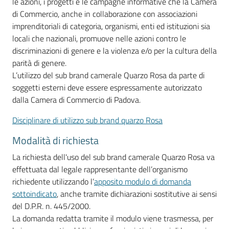
le azioni, i progetti e le campagne informative che la Camera
e
di Commercio, anche in collaborazione con associazioni
territorio
imprenditoriali di categoria, organismi, enti ed istituzioni sia
locali che nazionali, promuove nelle azioni contro le
discriminazioni di genere e la violenza e/o per la cultura della
Tutelare
parità di genere.
Impresa
L’utilizzo del sub brand camerale Quarzo Rosa da parte di
e
soggetti esterni deve essere espressamente autorizzato
Consumatore
dalla Camera di Commercio di Padova.
Disciplinare di utilizzo sub brand quarzo Rosa
Impresa
Modalità di richiesta
Digitale
La richiesta dell'uso del sub brand camerale Quarzo Rosa va
effettuata dal legale rappresentante dell’organismo
richiedente utilizzando l’
apposito modulo di domanda
La
sottoindicato
, anche tramite dichiarazioni sostitutive ai sensi
Camera
del D.P.R. n. 445/2000.
La domanda redatta tramite il modulo viene trasmessa, per