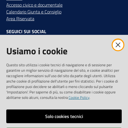
Accesso civico e documentale
Calendario Giunta e Consiglio
Area Riservata
SEGUICI SUI SOCIAL
Facebook
Instagram
Linkedin
Twitter
Youtube
Usiamo i cookie
Iscriviti alla Newsletter
"La Camera Informa"
Questo sito utilizza i cookie tecnici di navigazione e di sessione per
Ricevi tutti gli aggiornamenti su eventi, nuove opportunità e
garantire un miglior servizio di navigazione del sito, e cookie analitici per
adempimenti normativi
raccogliere informazioni sull'uso del sito da parte degli utenti. Utilizza
anche cookie di profilazione dell'utente per fini statistici. Per i cookie di
profilazione puoi decidere se abilitarli o meno cliccando sul pulsante
'Impostazioni'. Per saperne di più, su come disabilitare i cookie oppure
abilitarne solo alcuni, consulta la nostra
Cookie Policy
.
Sitemap
Accessibilità
Solo cookies tecnici
Privacy policy