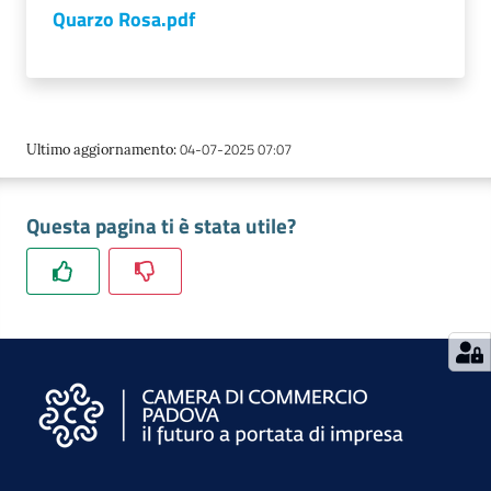
Quarzo Rosa.pdf
Contatti
04-07-2025 07:07
Ultimo aggiornamento
:
Newsle
tter
Questa pagina ti è stata utile?
Sala
Stampa
Seguici
su