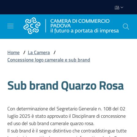
Vai al contenuto
Vai alla navigazione
Vai al footer
ITA
Home
/
La Camera
/
Concessione logo camerale e sub brand
Avviare
Impresa
Sub brand Quarzo Rosa
Gestire
Impresa
Con determinazione del Segretario Generale n. 108 del 02
luglio 2025 è stato approvato il Disciplinare di concessione
ed uso del sub brand camerale quarzo rosa.
Promuovere
Il sub brand è il segno distintivo che contraddistingue tutte
Impresa