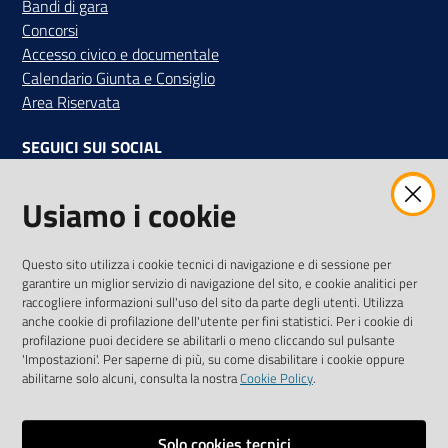
Bandi di gara
Concorsi
Accesso civico e documentale
Calendario Giunta e Consiglio
Area Riservata
SEGUICI SUI SOCIAL
Facebook
Instagram
Linkedin
Twitter
Youtube
Usiamo i cookie
Iscriviti alla Newsletter
"La Camera Informa"
Questo sito utilizza i cookie tecnici di navigazione e di sessione per
Ricevi tutti gli aggiornamenti su eventi, nuove opportunità e
garantire un miglior servizio di navigazione del sito, e cookie analitici per
adempimenti normativi
raccogliere informazioni sull'uso del sito da parte degli utenti. Utilizza
anche cookie di profilazione dell'utente per fini statistici. Per i cookie di
profilazione puoi decidere se abilitarli o meno cliccando sul pulsante
'Impostazioni'. Per saperne di più, su come disabilitare i cookie oppure
abilitarne solo alcuni, consulta la nostra
Cookie Policy
.
Sitemap
Accessibilità
Solo cookies tecnici