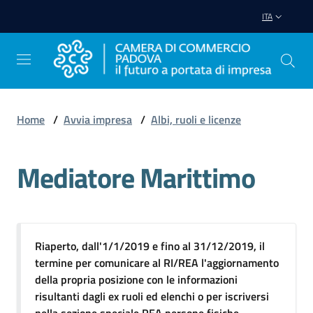
Vai al contenuto
Vai alla navigazione
Vai al footer
ITA
Home
/
Avvia impresa
/
Albi, ruoli e licenze
Avviare
Impresa
Mediatore Marittimo
Gestire
Impresa
Riaperto, dall'1/1/2019 e fino al 31/12/2019, il
termine per comunicare al RI/REA l'aggiornamento
della propria posizione con le informazioni
Promuovere
risultanti dagli ex ruoli ed elenchi o per iscriversi
Impresa