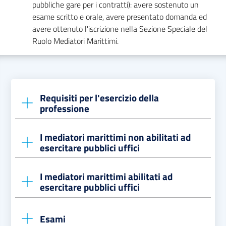
pubbliche gare per i contratti): avere sostenuto un
esame scritto e orale, avere presentato domanda ed
avere ottenuto l'iscrizione nella Sezione Speciale del
Ruolo Mediatori Marittimi.
Prenota
zione
Requisiti per l'esercizio della
on line
professione
I mediatori marittimi non abilitati ad
L'esercizio della professione di mediatore marittimo
esercitare pubblici uffici
è incompatibile con qualunque impiego pubblico
(escluso l'impiego pubblico part-time 50%) o privato
I mediatori marittimi abilitati ad
retribuito, fatta eccezione per l'impiego presso
Devono:
esercitare pubblici uffici
imprese aventi per oggetto della loro attività la
Servizi
avere conseguito il diploma di scuola media
mediazione marittima.
online
inferiore;
Esami
Devono: