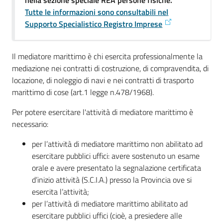
nella sezione speciale REA persone fisiche.
e
Tutte le informazioni sono consultabili nel
territorio
Supporto Specialistico Registro Imprese
Il mediatore marittimo è chi esercita professionalmente la
Tutelare
mediazione nei contratti di costruzione, di compravendita, di
Impresa
locazione, di noleggio di navi e nei contratti di trasporto
e
marittimo di cose (art.1 legge n.478/1968).
Consumatore
Per potere esercitare l'attività di mediatore marittimo è
necessario:
Impresa
per l’attività di mediatore marittimo non abilitato ad
Digitale
esercitare pubblici uffici: avere sostenuto un esame
orale e avere presentato la segnalazione certificata
d’inizio attività (S.C.I.A.) presso la Provincia ove si
La
esercita l’attività;
Camera
per l’attività di mediatore marittimo abilitato ad
esercitare pubblici uffici (cioè, a presiedere alle