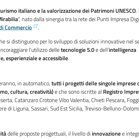
 turismo italiano e la valorizzazione dei Patrimoni UNESCO
.
irabilia
", nato dalla sinergia tra la rete dei Punti Impresa Dig
 di Commercio
.
he si distinguono per lo sviluppo di soluzioni innovative nel s
ncoraggiare l'utilizzo delle
tecnologie 5.0
e dell'
intelligenza
e, esperienziale e accessibile
.
eranno, in automatico,
tutti i progetti delle singole imprese
mo, cultura, creatività)
e che sono iscritte al
Registro Impre
 Caserta, Catanzaro Crotone Vibo Valentia, Chieti Pescara, Fog
 di Liguria, Sassari, Sud Est Sicilia, Treviso-Belluno-Dolomi
ità
delle proposte progettuali, il livello di
innovazione
e integ