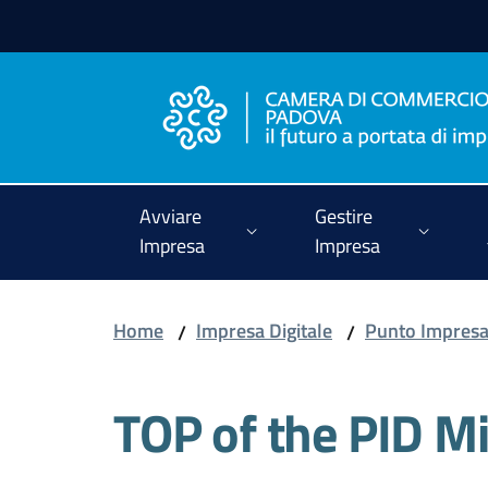
Vai al contenuto
Vai alla navigazione
Vai al footer
Avviare
Gestire
Impresa
Impresa
Home
Impresa Digitale
Punto Impresa 
/
/
TOP of the PID Mi