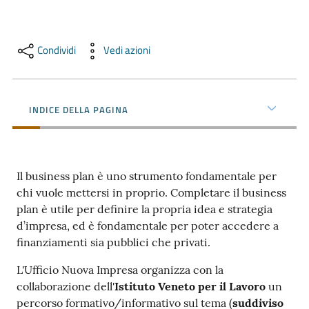
e
territorio
Condividi
Vedi azioni
Tutelare
Impresa
INDICE DELLA PAGINA
e
Consumatore
Il business plan è uno strumento fondamentale per
Impresa
chi vuole mettersi in proprio. Completare il business
Digitale
plan è utile per definire la propria idea e strategia
d’impresa, ed è fondamentale per poter accedere a
finanziamenti sia pubblici che privati.
La
L'Ufficio Nuova Impresa organizza con la
Camera
collaborazione dell'
Istituto Veneto per il Lavoro
un
percorso formativo/informativo sul tema (
suddiviso