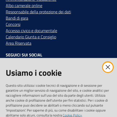
Albo camerale online
Responsabile della protezione dei dati
Bandi di gara
Concorsi
Accesso civico e documentale
Calendario Giunta e Consiglio
Area Riservata
SEGUICI SUI SOCIAL
Facebook
Instagram
Linkedin
Twitter
Youtube
Usiamo i cookie
Iscriviti alla Newsletter
"La Camera Informa"
Questo sito utilizza i cookie tecnici di navigazione e di sessione per
Ricevi tutti gli aggiornamenti su eventi, nuove opportunità e
garantire un miglior servizio di navigazione del sito, e cookie analitici per
adempimenti normativi
raccogliere informazioni sull'uso del sito da parte degli utenti. Utilizza
anche cookie di profilazione dell'utente per fini statistici. Per i cookie di
profilazione puoi decidere se abilitarli o meno cliccando sul pulsante
'Impostazioni'. Per saperne di più, su come disabilitare i cookie oppure
abilitarne solo alcuni, consulta la nostra
Cookie Policy
.