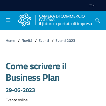
Vai al contenuto
Vai alla navigazione
Vai al footer
ITA
Home
/
Novità
/
Eventi
/
Eventi 2023
Avviare
Impresa
Come scrivere il
Salta al contenuto
Gestire
Business Plan
Impresa
29-06-2023
Promuovere
Evento online
Impresa