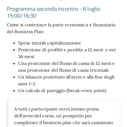
Programma secondo incontro - 6 luglio
15:00/16:30
Contatti
Come si costruisce la parte economica e finanziaria
del Business Plan:
Spese iniziali capitalizzazione
Newsle
Proiezione di profitti e perdite a 12 mesi e nei
tter
36 mesi
Una proiezione del flusso di cassa di 12 mesi e
una proiezione del flusso di cassa triennale
Un bilancio proiettato all'avvio e alla fine degli
Sala
anni 1-3
Stampa
Un calcolo di pareggio (break-even point)
A tutti i partecipanti verrà inviato prima
Seguici
dell’avvio del corso, un prospetto per
su
completare il business plan che sarà esaminato