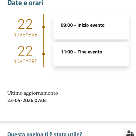
Date e orari
22
09:00 -
Inizio evento
Contatti
NOVEMBRE
22
11:00 -
Fine evento
Newsle
tter
NOVEMBRE
Sala
Stampa
Ultimo aggiornamento
23-04-2026 07:04
Seguici
su
Questa pagina ti è stata utile?