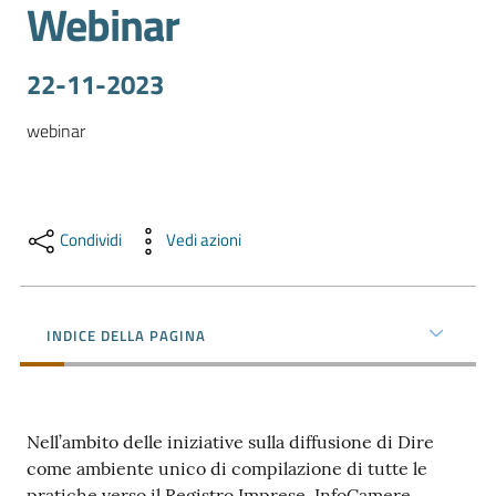
Webinar
e
territorio
22-11-2023
Tutelare
webinar
Impresa
e
Consumatore
Condividi
Vedi azioni
Impresa
Digitale
INDICE DELLA PAGINA
La
Camera
Nell’ambito delle iniziative sulla diffusione di Dire
come ambiente unico di compilazione di tutte le
pratiche verso il Registro Imprese, InfoCamere