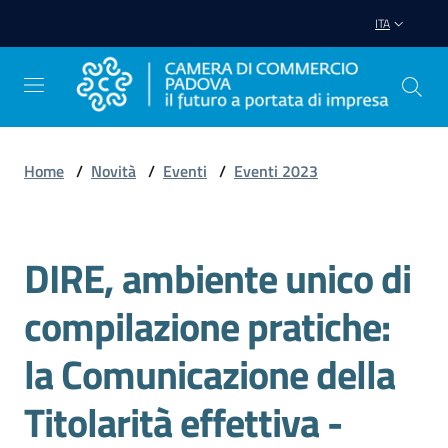
Vai al contenuto
Vai alla navigazione
Vai al footer
ITA
Home
/
Novità
/
Eventi
/
Eventi 2023
Avviare
Impresa
DIRE, ambiente unico di
Salta al contenuto
Gestire
compilazione pratiche:
Impresa
la Comunicazione della
Titolarità effettiva -
Promuovere
Impresa