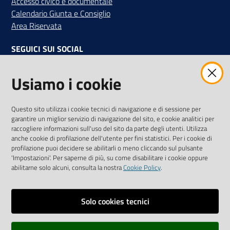
Accesso civico e documentale
Calendario Giunta e Consiglio
Area Riservata
SEGUICI SUI SOCIAL
Facebook
Instagram
Linkedin
Twitter
Youtube
Usiamo i cookie
Iscriviti alla Newsletter
"La Camera Informa"
Questo sito utilizza i cookie tecnici di navigazione e di sessione per
Ricevi tutti gli aggiornamenti su eventi, nuove opportunità e
garantire un miglior servizio di navigazione del sito, e cookie analitici per
adempimenti normativi
raccogliere informazioni sull'uso del sito da parte degli utenti. Utilizza
anche cookie di profilazione dell'utente per fini statistici. Per i cookie di
profilazione puoi decidere se abilitarli o meno cliccando sul pulsante
'Impostazioni'. Per saperne di più, su come disabilitare i cookie oppure
abilitarne solo alcuni, consulta la nostra
Cookie Policy
.
Sitemap
Accessibilità
Solo cookies tecnici
Privacy policy