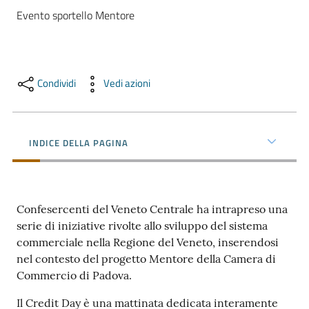
e
Evento sportello Mentore
territorio
Tutelare
Condividi
Vedi azioni
Impresa
e
Consumatore
INDICE DELLA PAGINA
Impresa
Digitale
Confesercenti del Veneto Centrale ha intrapreso una
serie di iniziative rivolte allo sviluppo del sistema
commerciale nella Regione del Veneto, inserendosi
La
nel contesto del progetto Mentore della Camera di
Camera
Commercio di Padova.
Il Credit Day è una mattinata dedicata interamente