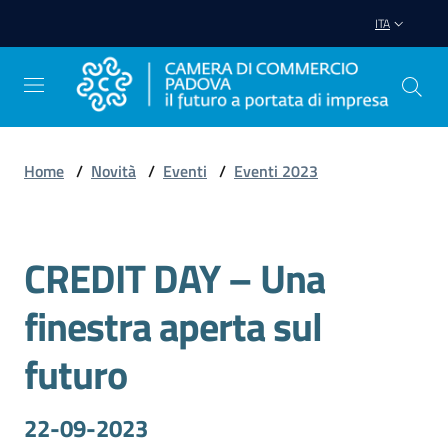
Vai al contenuto
Vai alla navigazione
Vai al footer
ITA
Home
/
Novità
/
Eventi
/
Eventi 2023
Avviare
Impresa
CREDIT DAY – Una
Salta al contenuto
Gestire
finestra aperta sul
Impresa
futuro
Promuovere
22-09-2023
Impresa