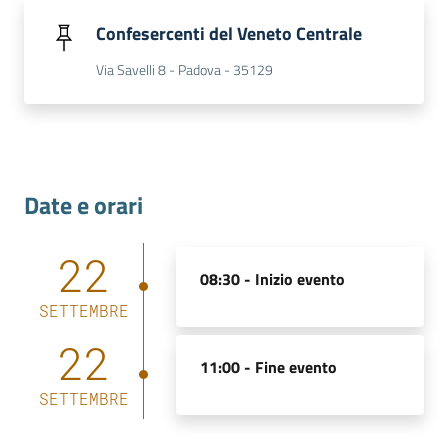
Confesercenti del Veneto Centrale
Via Savelli 8 - Padova - 35129
Contatti
Newsle
tter
Date e orari
22
08:30 -
Inizio evento
Sala
Stampa
SETTEMBRE
22
11:00 -
Fine evento
Seguici
SETTEMBRE
su