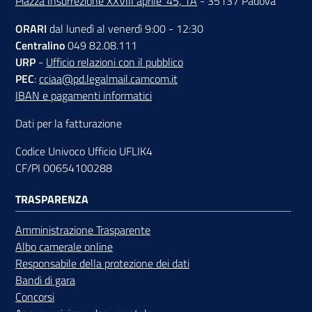
Piazza Insurrezione XXVIII aprile '45, 1A
- 35137 Padova
ORARI
dal lunedì al venerdì 9:00 - 12:30
Centralino
049 82.08.111
URP
-
Ufficio relazioni con il pubblico
PEC
:
cciaa@pd.legalmail.camcom.it
IBAN e pagamenti informatici
Dati per la fatturazione
Codice Univoco Ufficio UFLIK4
CF/PI 00654100288
TRASPARENZA
Amministrazione Trasparente
Albo camerale online
Responsabile della protezione dei dati
Bandi di gara
Concorsi