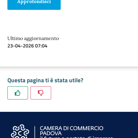
Approfondisci
Ultimo aggiornamento
Prenota
23-04-2026 07:04
zione
on line
Questa pagina ti è stata utile?
Servizi
online