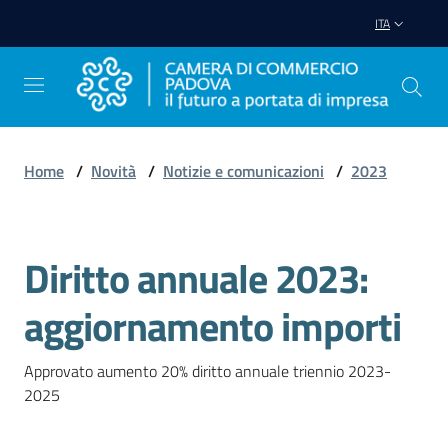
Vai al contenuto
Vai alla navigazione
Vai al footer
ITA
Home
/
Novità
/
Notizie e comunicazioni
/
2023
Avviare
Impresa
Diritto annuale 2023:
Salta al contenuto
Gestire
aggiornamento importi
Impresa
Approvato aumento 20% diritto annuale triennio 2023-
2025
Promuovere
Impresa