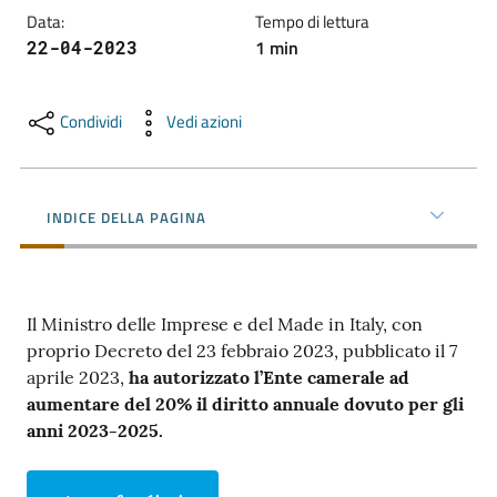
e
Data
:
Tempo di lettura
territorio
1
min
22-04-2023
Condividi
Vedi azioni
Tutelare
Impresa
e
Consumatore
INDICE DELLA PAGINA
Impresa
Digitale
Il Ministro delle Imprese e del Made in Italy, con
proprio Decreto del 23 febbraio 2023, pubblicato il 7
aprile 2023,
ha autorizzato l’Ente camerale ad
aumentare del 20% il diritto annuale dovuto per gli
La
anni 2023-2025.
Camera