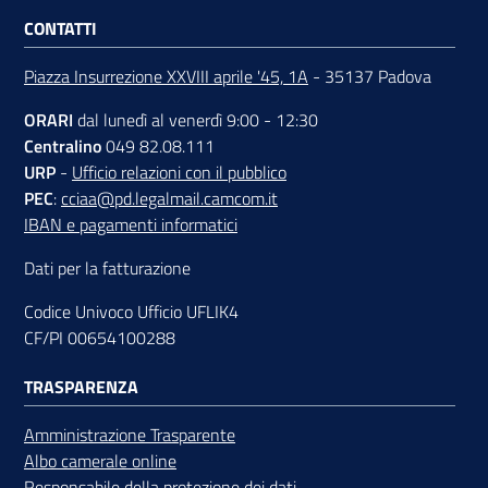
CONTATTI
Piazza Insurrezione XXVIII aprile '45, 1A
- 35137 Padova
ORARI
dal lunedì al venerdì 9:00 - 12:30
Centralino
049 82.08.111
URP
-
Ufficio relazioni con il pubblico
PEC
:
cciaa@pd.legalmail.camcom.it
IBAN e pagamenti informatici
Dati per la fatturazione
Codice Univoco Ufficio UFLIK4
CF/PI 00654100288
TRASPARENZA
Amministrazione Trasparente
Albo camerale online
Responsabile della protezione dei dati