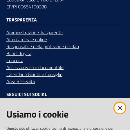
CF/PI 00654100288
TRASPARENZA
Amministrazione Trasparente
Albo camerale online
Responsabile della protezione dei dati
Bandi di gara
Concorsi
Accesso civico e documentale
Calendario Giunta e Consiglio
Area Riservata
SEGUICI SUI SOCIAL
Facebook
Instagram
Linkedin
Twitter
Youtube
Usiamo i cookie
Iscriviti alla Newsletter
"La Camera Informa"
Questo sito utilizza i cookie tecnici di navigazione e di sessione per