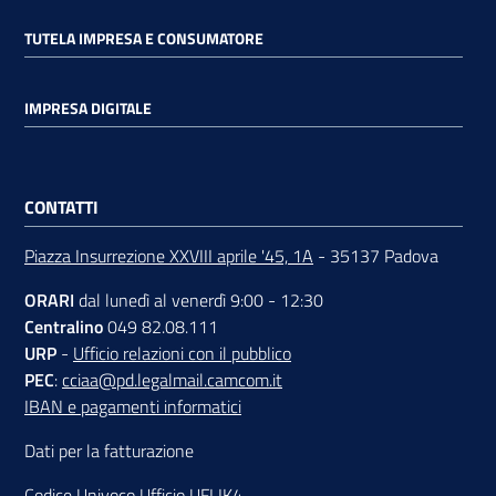
TUTELA IMPRESA E CONSUMATORE
Contatti
IMPRESA DIGITALE
Newsle
CONTATTI
tter
Piazza Insurrezione XXVIII aprile '45, 1A
- 35137 Padova
ORARI
dal lunedì al venerdì 9:00 - 12:30
Sala
Centralino
049 82.08.111
Stampa
URP
-
Ufficio relazioni con il pubblico
PEC
:
cciaa@pd.legalmail.camcom.it
IBAN e pagamenti informatici
Seguici
Dati per la fatturazione
su
Codice Univoco Ufficio UFLIK4