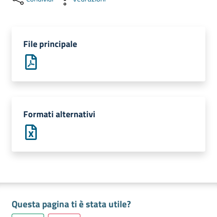
e
territorio
File principale
Tutelare
Impresa
e
Consumatore
Formati alternativi
Impresa
Digitale
La
Camera
Questa pagina ti è stata utile?