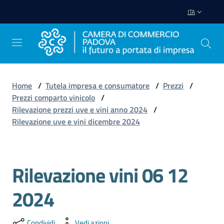
Vai al contenuto
Vai alla navigazione
Vai al footer
ITA
Home
/
Tutela impresa e consumatore
/
Prezzi
/
Prezzi comparto vinicolo
/
Avviare
Rilevazione prezzi uve e vini anno 2024
/
Impresa
Rilevazione uve e vini dicembre 2024
Gestire
Impresa
Rilevazione vini 06 12
2024
Promuovere
Impresa
Condividi
Vedi azioni