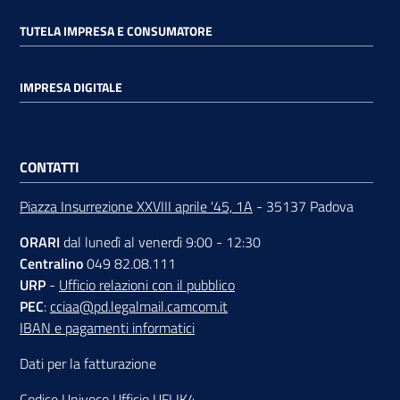
TUTELA IMPRESA E CONSUMATORE
Contatti
IMPRESA DIGITALE
Newsle
CONTATTI
tter
Piazza Insurrezione XXVIII aprile '45, 1A
- 35137 Padova
ORARI
dal lunedì al venerdì 9:00 - 12:30
Sala
Centralino
049 82.08.111
Stampa
URP
-
Ufficio relazioni con il pubblico
PEC
:
cciaa@pd.legalmail.camcom.it
IBAN e pagamenti informatici
Seguici
Dati per la fatturazione
su
Codice Univoco Ufficio UFLIK4