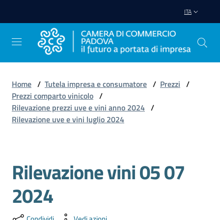
Vai al contenuto
Vai alla navigazione
Vai al footer
ITA
Home
/
Tutela impresa e consumatore
/
Prezzi
/
Prezzi comparto vinicolo
/
Avviare
Rilevazione prezzi uve e vini anno 2024
/
Impresa
Rilevazione uve e vini luglio 2024
Gestire
Impresa
Rilevazione vini 05 07
2024
Promuovere
Impresa
Condividi
Vedi azioni