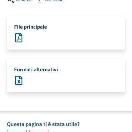
e
territorio
File principale
Tutelare
Impresa
e
Consumatore
Formati alternativi
Impresa
Digitale
La
Camera
Questa pagina ti è stata utile?