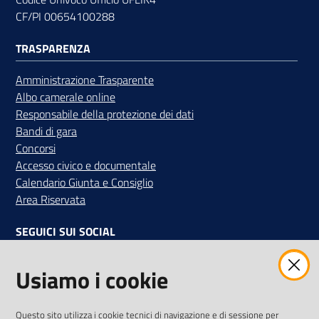
CF/PI 00654100288
TRASPARENZA
Amministrazione Trasparente
Albo camerale online
Responsabile della protezione dei dati
Bandi di gara
Concorsi
Accesso civico e documentale
Calendario Giunta e Consiglio
Area Riservata
SEGUICI SUI SOCIAL
Facebook
Instagram
Linkedin
Twitter
Youtube
Usiamo i cookie
Iscriviti alla Newsletter
"La Camera Informa"
Questo sito utilizza i cookie tecnici di navigazione e di sessione per