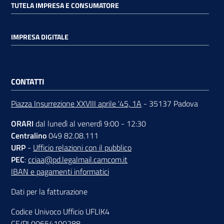
TUTELA IMPRESA E CONSUMATORE
IMPRESA DIGITALE
Contatti
CONTATTI
Newsle
tter
Piazza Insurrezione XXVIII aprile '45, 1A
- 35137 Padova
ORARI
dal lunedì al venerdì 9:00 - 12:30
Centralino
049 82.08.111
Sala
URP
-
Ufficio relazioni con il pubblico
Stampa
PEC
:
cciaa@pd.legalmail.camcom.it
IBAN e pagamenti informatici
Dati per la fatturazione
Seguici
su
Codice Univoco Ufficio UFLIK4
CF/PI 00654100288