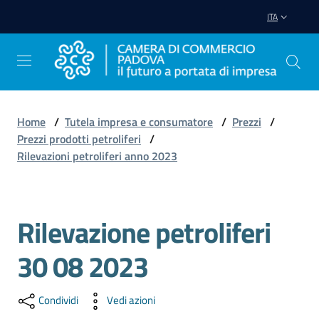
Vai al contenuto
Vai alla navigazione
Vai al footer
ITA
Home
/
Tutela impresa e consumatore
/
Prezzi
/
Prezzi prodotti petroliferi
/
Avviare
Rilevazioni petroliferi anno 2023
Impresa
Gestire
Rilevazione petroliferi
Impresa
30 08 2023
Promuovere
Condividi
Vedi azioni
Impresa