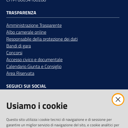
TRASPARENZA
Amministrazione Trasparente
Albo camerale online
Responsabile della protezione dei dati
Bandi di gara
Concorsi
Accesso civico e documentale
Calendario Giunta e Consiglio
Area Riservata
SEGUICI SUI SOCIAL
Facebook
Instagram
Linkedin
Twitter
Youtube
Usiamo i cookie
Iscriviti alla Newsletter
"La Camera Informa"
Questo sito utilizza i cookie tecnici di navigazione e di sessione per
Ricevi tutti gli aggiornamenti su eventi, nuove opportunità e
garantire un miglior servizio di navigazione del sito, e cookie analitici per