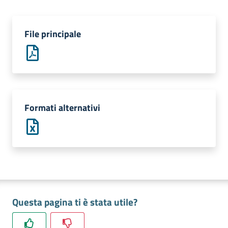
e
territorio
File principale
Tutelare
Impresa
e
Consumatore
Formati alternativi
Impresa
Digitale
La
Questa pagina ti è stata utile?
Camera