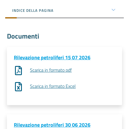
e
territorio
INDICE DELLA PAGINA
Tutelare
Documenti
Impresa
e
Consumatore
Rilevazione petroliferi 15 07 2026
Scarica in formato pdf
Impresa
Digitale
Scarica in formato Excel
La
Camera
Rilevazione petroliferi 30 06 2026