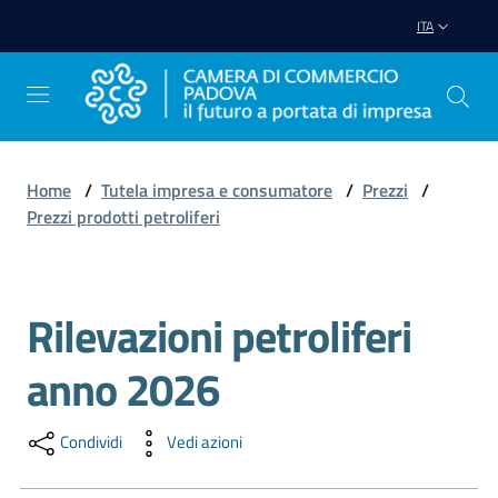
Vai al contenuto
Vai alla navigazione
Vai al footer
ITA
Home
/
Tutela impresa e consumatore
/
Prezzi
/
Prezzi prodotti petroliferi
Avviare
Impresa
Rilevazioni petroliferi
Salta al contenuto
Gestire
Impresa
anno 2026
Condividi
Vedi azioni
Promuovere
Impresa