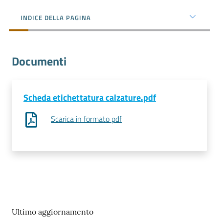
e
territorio
INDICE DELLA PAGINA
Tutelare
Documenti
Impresa
e
Consumatore
Scheda etichettatura calzature.pdf
Scarica in formato pdf
Impresa
Digitale
La
Camera
Ultimo aggiornamento