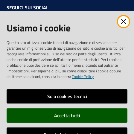
SEGUICI SUI SOCIAL
Facebook
Instagram
Linkedin
Twitter
Youtube
Usiamo i cookie
Iscriviti alla Newsletter
"La Camera Informa"
Questo sito utilizza i cookie tecnici di navigazione e di sessione per
Ricevi tutti gli aggiornamenti su eventi, nuove opportunità e
garantire un miglior servizio di navigazione del sito, e cookie analitici per
adempimenti normativi
raccogliere informazioni sull'uso del sito da parte degli utenti. Utilizza
anche cookie di profilazione dell'utente per fini statistici. Per i cookie di
profilazione puoi decidere se abilitarli o meno cliccando sul pulsante
'Impostazioni'. Per saperne di più, su come disabilitare i cookie oppure
abilitarne solo alcuni, consulta la nostra
Cookie Policy
.
Sitemap
Accessibilità
Solo cookies tecnici
Privacy policy
Accetta tutti
Note legali
Credits