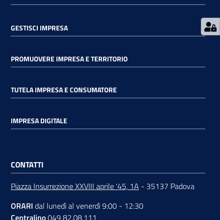
GESTISCI IMPRESA
Contatti
PROMUOVERE IMPRESA E TERRITORIO
Newsle
TUTELA IMPRESA E CONSUMATORE
tter
IMPRESA DIGITALE
Sala
Stampa
CONTATTI
Piazza Insurrezione XXVIII aprile '45, 1A
- 35137 Padova
Seguici
su
ORARI
dal lunedì al venerdì 9:00 - 12:30
Centralino
049 82.08.111