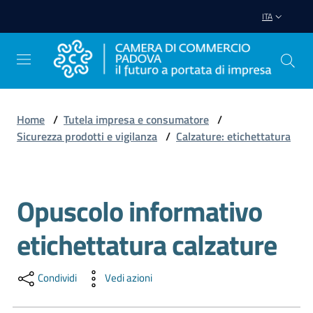
Vai al contenuto
Vai alla navigazione
Vai al footer
ITA
Home
/
Tutela impresa e consumatore
/
Sicurezza prodotti e vigilanza
/
Calzature: etichettatura
Avviare
Impresa
Opuscolo informativo
Salta al contenuto
Gestire
Impresa
etichettatura calzature
Condividi
Vedi azioni
Promuovere
Impresa