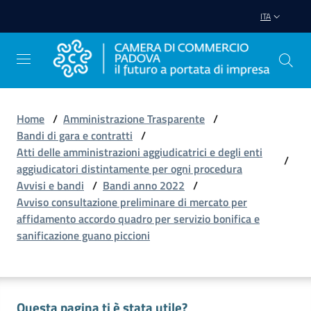
Vai al contenuto
Vai alla navigazione
Vai al footer
ITA
Home
/
Amministrazione Trasparente
/
Bandi di gara e contratti
/
Avviare
Atti delle amministrazioni aggiudicatrici e degli enti
Impresa
/
aggiudicatori distintamente per ogni procedura
Avvisi e bandi
/
Bandi anno 2022
/
Avviso consultazione preliminare di mercato per
Gestire
affidamento accordo quadro per servizio bonifica e
Impresa
sanificazione guano piccioni
Promuovere
Impresa
Questa pagina ti è stata utile?