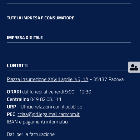
TUTELA IMPRESA E CONSUMATORE
IMPRESA DIGITALE
Prenota
zione
on line
CONTATTI
Piazza Insurrezione XXVIII aprile '45, 1A
- 35137 Padova
ORARI
dal lunedì al venerdì 9:00 - 12:30
Centralino
049 82.08.111
URP
-
Ufficio relazioni con il pubblico
PEC
:
cciaa@pd.legalmail.camcom.it
Servizi
IBAN e pagamenti informatici
online
Dati per la fatturazione