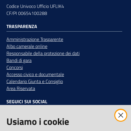
Codice Univoco Ufficio UFLIK4
CF/PI 00654100288
Contatti
TRASPARENZA
Amministrazione Trasparente
Albo camerale online
Newsle
Responsabile della protezione dei dati
tter
Bandi di gara
Concorsi
Accesso civico e documentale
Calendario Giunta e Consiglio
Sala
Area Riservata
Stampa
SEGUICI SUI SOCIAL
Facebook
Instagram
Linkedin
Twitter
Youtube
Seguici
Usiamo i cookie
su
Iscriviti alla Newsletter
"La Camera Informa"