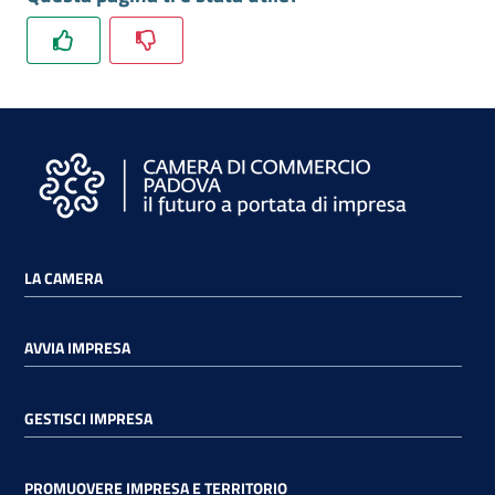
e
territorio
Tutelare
Impresa
e
Consumatore
LA CAMERA
Impresa
Digitale
AVVIA IMPRESA
La
GESTISCI IMPRESA
Camera
PROMUOVERE IMPRESA E TERRITORIO