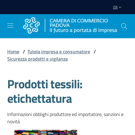
Vai al contenuto
Vai alla navigazione
Vai al footer
ITA
Home
/
Tutela impresa e consumatore
/
Sicurezza prodotti e vigilanza
Avviare
Impresa
Prodotti tessili:
Gestire
etichettatura
Impresa
Informazioni obblighi produttore ed importatore, sanzioni e
novità
Promuovere
Impresa