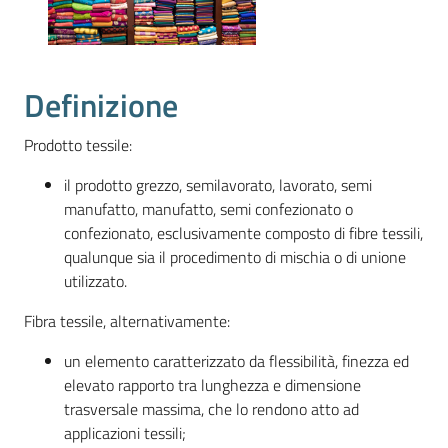
e
territorio
Definizione
Tutelare
Impresa
Prodotto tessile:
e
il prodotto grezzo, semilavorato, lavorato, semi
Consumatore
manufatto, manufatto, semi confezionato o
confezionato, esclusivamente composto di fibre tessili,
qualunque sia il procedimento di mischia o di unione
Impresa
utilizzato.
Digitale
Fibra tessile, alternativamente:
un elemento caratterizzato da flessibilità, finezza ed
La
elevato rapporto tra lunghezza e dimensione
Camera
trasversale massima, che lo rendono atto ad
applicazioni tessili;